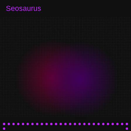
Seosaurus