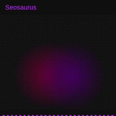
Seosaurus