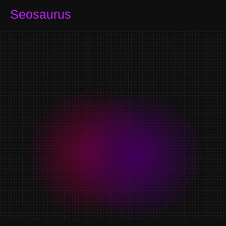
Seosaurus