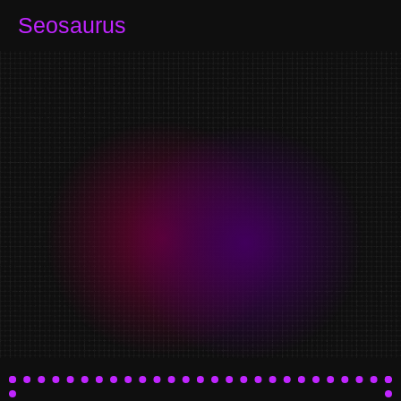
Seosaurus