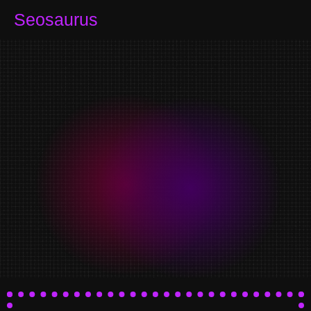
Seosaurus